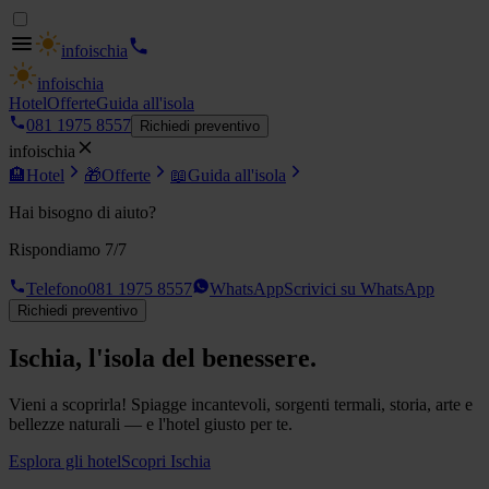
info
ischia
info
ischia
Hotel
Offerte
Guida all'isola
081 1975 8557
Richiedi preventivo
info
ischia
🏨
Hotel
🎁
Offerte
📖
Guida all'isola
Hai bisogno di aiuto?
Rispondiamo 7/7
Telefono
081 1975 8557
WhatsApp
Scrivici su WhatsApp
Richiedi preventivo
Ischia, l'isola
del benessere
.
Vieni a scoprirla! Spiagge incantevoli, sorgenti termali, storia, arte e
bellezze naturali — e l'hotel giusto per te.
Esplora gli hotel
Scopri Ischia