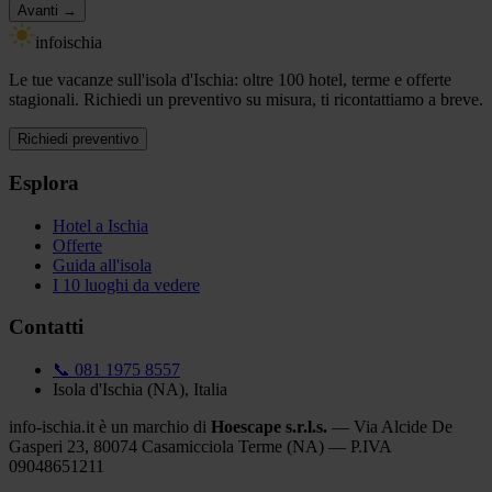
Avanti →
info
ischia
Le tue vacanze sull'isola d'Ischia: oltre 100 hotel, terme e offerte
stagionali. Richiedi un preventivo su misura, ti ricontattiamo a breve.
Richiedi preventivo
Esplora
Hotel a Ischia
Offerte
Guida all'isola
I 10 luoghi da vedere
Contatti
📞 081 1975 8557
Isola d'Ischia (NA), Italia
info-ischia.it è un marchio di
Hoescape s.r.l.s.
— Via Alcide De
Gasperi 23, 80074 Casamicciola Terme (NA) — P.IVA
09048651211