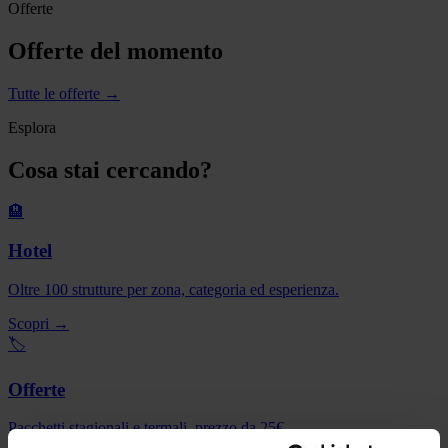
Offerte
Offerte del momento
Tutte le offerte →
Esplora
Cosa stai cercando?
🏨
Hotel
Oltre 100 strutture per zona, categoria ed esperienza.
Scopri →
🏷️
Offerte
Pacchetti stagionali e termali, prezzo da 25€.