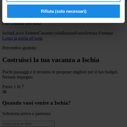
trekking. Tra lussureggianti colline, vallate verdeggianti, grotte
nascoste e baie appartate, l'isola offre bellezze paesaggistiche difficili
Rifiuta (solo necessari)
da ignorare.
I sei comuni dell'isola
Ischia
Lacco Ameno
Casamicciola
Barano
Forio
Serrara Fontana
Leggi la guida all'isola
Preventivo gratuito
Costruisci la tua vacanza a Ischia
Pochi passaggi e ti inviamo le proposte migliori per il tuo budget.
Nessun impegno.
Passo
1
di
7
📅
Quando vuoi venire a Ischia?
Seleziona arrivo e partenza