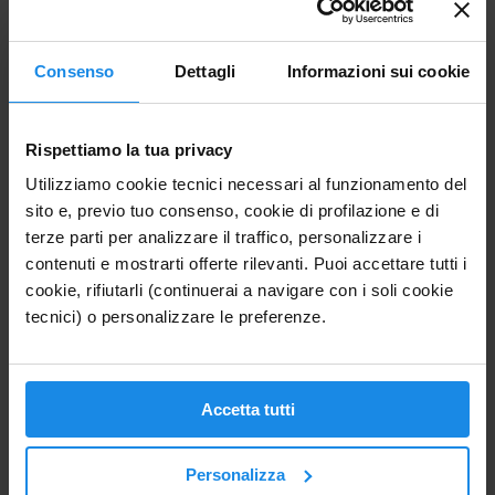
Scopri →
⛵
Consenso
Dettagli
Informazioni sui cookie
Esperienze
Tour delle isole, terme e benessere a Ischia.
Rispettiamo la tua privacy
Scopri →
Utilizziamo cookie tecnici necessari al funzionamento del
🌋
sito e, previo tuo consenso, cookie di profilazione e di
Guida all'isola
terze parti per analizzare il traffico, personalizzare i
contenuti e mostrarti offerte rilevanti. Puoi accettare tutti i
Cosa vedere, le zone e le terme dell'isola.
cookie, rifiutarli (continuerai a navigare con i soli cookie
tecnici) o personalizzare le preferenze.
Scopri →
Scopri l'isola
La più grande delle isole Flegree
Accetta tutti
Ischia è famosa grazie alle miracolose sorgenti termali, le incantevoli
baie e il vasto patrimonio naturalistico: vanta infatti un prosperoso
Personalizza
entroterra, che ben si presta all'escursionismo e ai percorsi di