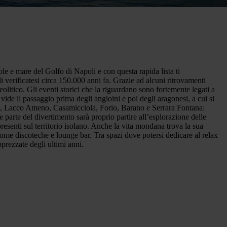
ole e mare del Golfo di Napoli e con questa rapida lista ti
i verificatesi circa 150.000 anni fa. Grazie ad alcuni ritrovamenti
olitico. Gli eventi storici che la riguardano sono fortemente legati a
vide il passaggio prima degli angioini e poi degli aragonesi, a cui si
schia, Lacco Ameno, Casamicciola, Forio, Barano e Serrara Fontana:
i e parte del divertimento sarà proprio partire all’esplorazione delle
presenti sul territorio isolano. Anche la vita mondana trova la sua
 come discoteche e lounge bar. Tra spazi dove potersi dedicare al relax
pprezzate degli ultimi anni.