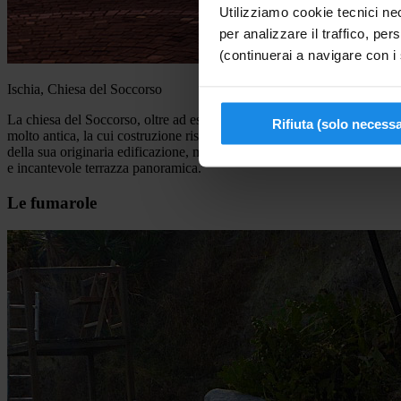
Utilizziamo cookie tecnici nec
per analizzare il traffico, pers
(continuerai a navigare con i 
Ischia, Chiesa del Soccorso
La chiesa del Soccorso, oltre ad essere il principale edificio di culto cat
Rifiuta (solo necessa
molto antica, la cui costruzione risale all’incirca al XIV secolo, la p
della sua originaria edificazione, ma quella ristrutturata in una versi
e incantevole terrazza panoramica.
Le fumarole