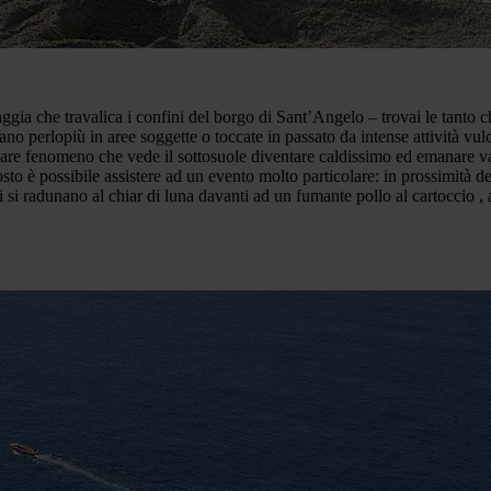
iaggia che travalica i confini del borgo di Sant’Angelo – trovai le tanto
icano perlopiù in aree soggette o toccate in passato da intense attività vu
lare fenomeno che vede il sottosuole diventare caldissimo ed emanare v
sto è possibile assistere ad un evento molto particolare: in prossimità deg
i radunano al chiar di luna davanti ad un fumante pollo al cartoccio , a