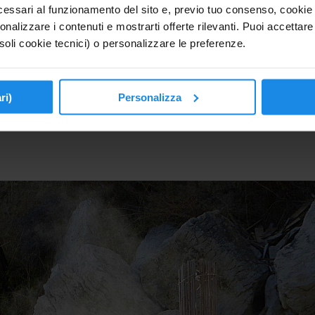
essari al funzionamento del sito e, previo tuo consenso, cookie di
onalizzare i contenuti e mostrarti offerte rilevanti. Puoi accettare tu
soli cookie tecnici) o personalizzare le preferenze.
tolico dell’isola, è un luogo molto interessante da visitare per osservare q
ri)
Personalizza
ianta della chiesa è di tipo basilicale con un’unica navata e dalla facci
one più modesta dopo il terremoto del 1883. La particolarità di questa ch