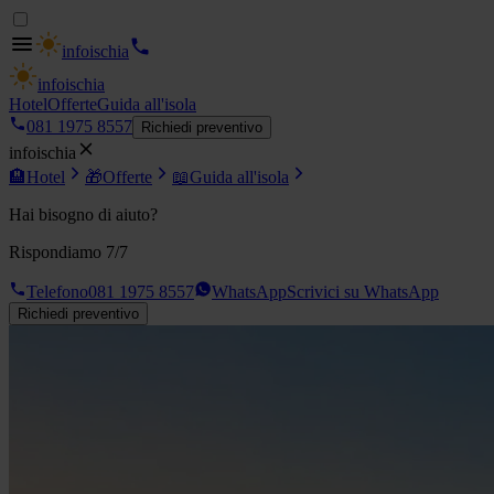
info
ischia
info
ischia
Hotel
Offerte
Guida all'isola
081 1975 8557
Richiedi preventivo
info
ischia
🏨
Hotel
🎁
Offerte
📖
Guida all'isola
Hai bisogno di aiuto?
Rispondiamo 7/7
Telefono
081 1975 8557
WhatsApp
Scrivici su WhatsApp
Richiedi preventivo