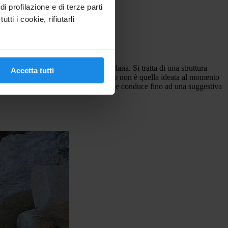
 profilazione e di terze parti
tti i cookie, rifiutarli
uella che è la tipica architettura isolana. Si tratta di una struttura
Accetta tutti
ata bianca. La cupola che adesso vediamo non è quella ideata al momento
iesa risiede sicuramente nel sagrato che conduce fino ad una suggestiva