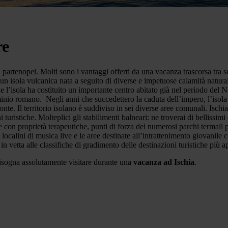
re
 partenopei. Molti sono i vantaggi offerti da una vacanza trascorsa tra s
un isola vulcanica nata a seguito di diverse e impetuose calamità natural
l’isola ha costituito un importante centro abitato già nel periodo del Ne
ominio romano. Negli anni che succedettero la caduta dell’impero, l’isola 
Ponte. Il territorio isolano è suddiviso in sei diverse aree comunali. I
i turistiche. Molteplici gli stabilimenti balneari: ne troverai di bellissim
ue con proprietà terapeutiche, punti di forza dei numerosi parchi termali 
 localini di musica live e le aree destinate all’intrattenimento giovanile
 in vetta alle classifiche di gradimento delle destinazioni turistiche più a
isogna assolutamente visitare durante una
vacanza ad Ischia
.