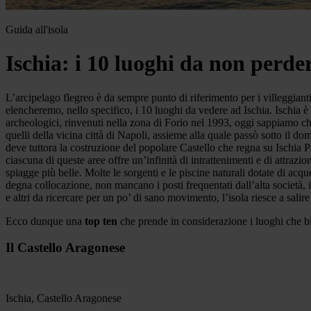
Guida all'isola
Ischia: i 10 luoghi da non perde
L’arcipelago flegreo è da sempre punto di riferimento per i villeggianti
elencheremo, nello specifico, i 10 luoghi da vedere ad Ischia. Ischia è 
archeologici, rinvenuti nella zona di Forio nel 1993, oggi sappiamo che 
quelli della vicina città di Napoli, assieme alla quale passò sotto il d
deve tuttora la costruzione del popolare Castello che regna su Ischia 
ciascuna di queste aree offre un’infinità di intrattenimenti e di attrazion
spiagge più belle. Molte le sorgenti e le piscine naturali dotate di acq
degna collocazione, non mancano i posti frequentati dall’alta società, i
e altri da ricercare per un po’ di sano movimento, l’isola riesce a salire
Ecco dunque una
top ten
che prende in considerazione i luoghi che b
Il Castello Aragonese
Ischia, Castello Aragonese