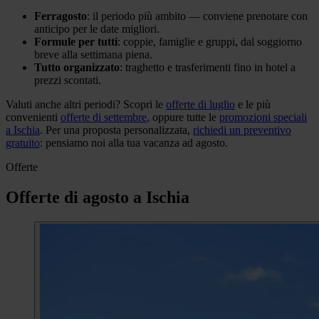
Ferragosto
: il periodo più ambito — conviene prenotare con
anticipo per le date migliori.
Formule per tutti
: coppie, famiglie e gruppi, dal soggiorno
breve alla settimana piena.
Tutto organizzato
: traghetto e trasferimenti fino in hotel a
prezzi scontati.
Valuti anche altri periodi? Scopri le
offerte di luglio
e le più
convenienti
offerte di settembre
, oppure tutte le
promozioni speciali
a Ischia
. Per una proposta personalizzata,
richiedi un preventivo
gratuito
: pensiamo noi alla tua vacanza ad agosto.
Offerte
Offerte di agosto a Ischia