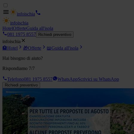
info
ischia
info
ischia
Hotel
Offerte
Guida all'isola
081 1975 8557
Richiedi preventivo
info
ischia
🏨
Hotel
🎁
Offerte
📖
Guida all'isola
Hai bisogno di aiuto?
Rispondiamo 7/7
Telefono
081 1975 8557
WhatsApp
Scrivici su WhatsApp
Richiedi preventivo