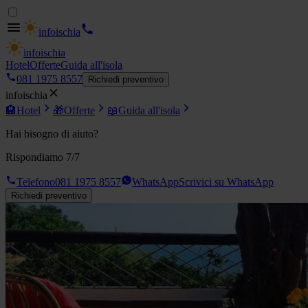
info
ischia
info
ischia
Hotel
Offerte
Guida all'isola
081 1975 8557
Richiedi preventivo
info
ischia
🏨
Hotel
🎁
Offerte
📖
Guida all'isola
Hai bisogno di aiuto?
Rispondiamo 7/7
Telefono
081 1975 8557
WhatsApp
Scrivici su WhatsApp
Richiedi preventivo