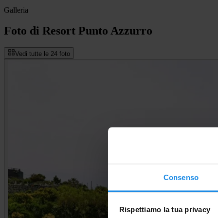
Galleria
Foto di Resort Punto Azzurro
Vedi tutte le 24 foto
Consenso
Rispettiamo la tua privacy