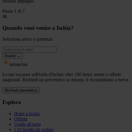
Nessun impegno.
Passo
1
di
7
📅
Quando vuoi venire a Ischia?
Seleziona arrivo e partenza
Avanti →
info
ischia
Le tue vacanze sull'isola d'Ischia: oltre 100 hotel, terme e offerte
stagionali. Richiedi un preventivo su misura, ti ricontattiamo a breve.
Richiedi preventivo
Esplora
Hotel a Ischia
Offerte
Guida all'isola
I 10 luoghi da vedere