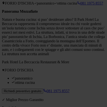
FORIO D'ISCHIA
panoramico
ottima cucina
081 1975 8557
Panorama Mozzafiato
Natura e buona cucina: si puo’ desiderare altro? Il Park Hotel La
Beccaccia rappresenta il compromesso ideale tra chi vuole godersi
un’isola turistica come Ischia senza dover sottostare al caos che puo’
esserci nei mesi estivi. La struttura, infatti, si trova in una delle strade
piu’ panoramiche di Ischia, La Borbonica, l’antica strada che collega
Casamicciola a Forio, costeggiando la montagna dell’Epomeo. Il
centro della vivace Forio non e’ distante, una manciata di minuti di
auto, e i collegamenti con le spiagge e gli altri comuni sono continui.
La struttura non accetta animali
Park Hotel La Beccaccia Restaurant & More
FORIO D'ISCHIA
panoramico
ottima cucina
081 1975 8557
Richiedi preventivo gratuito
✓ Miglior Prezzo Garantito