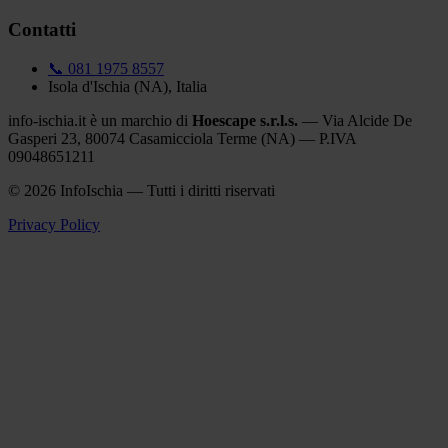
Contatti
📞 081 1975 8557
Isola d'Ischia (NA), Italia
info-ischia.it è un marchio di
Hoescape s.r.l.s.
— Via Alcide De
Gasperi 23, 80074 Casamicciola Terme (NA) — P.IVA
09048651211
© 2026 InfoIschia — Tutti i diritti riservati
Privacy Policy