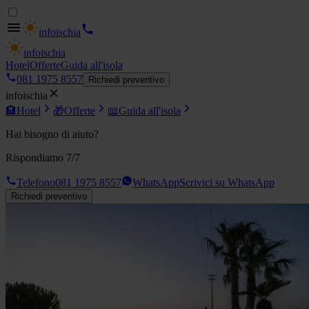
info
ischia
info
ischia
Hotel
Offerte
Guida all'isola
081 1975 8557
Richiedi preventivo
info
ischia
🏨
Hotel
🎁
Offerte
📖
Guida all'isola
Hai bisogno di aiuto?
Rispondiamo 7/7
Telefono
081 1975 8557
WhatsApp
Scrivici su WhatsApp
Richiedi preventivo