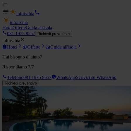
info
ischia
info
ischia
Hotel
Offerte
Guida all'isola
081 1975 8557
Richiedi preventivo
info
ischia
🏨
Hotel
🎁
Offerte
📖
Guida all'isola
Hai bisogno di aiuto?
Rispondiamo 7/7
Telefono
081 1975 8557
WhatsApp
Scrivici su WhatsApp
Richiedi preventivo