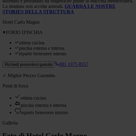
adornato e profumato da magnifiche piante di macchia mediterranea.
La struttura non accetta animali.
GUARDA LE NOSTRE
STORIES DELLA STRUTTURA
Hotel Carlo Magno
FORIO D'ISCHIA
ottima cucina
piscina esterna e interna
reparto benessere interno
081 1975 8557
Richiedi preventivo gratuito
✓ Miglior Prezzo Garantito
Punti di forza
ottima cucina
piscina esterna e interna
reparto benessere interno
Galleria
Foto di Hotel Carlo Magno